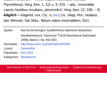
Parenthese),
Verg. Aen. 1, 111
u.
9, 415. – adv., miserabile
caesis hostibus insultans,
jämmerlich,
Verg. Aen. 12, 338. – II)
kläglich
=
klagend,
vox, Cic.
u.
Liv.: elegi, Hor.: eiulatus,
[942]
das Winseln,
Val. Max.: fletum edere miserabilem, Dict.
Quelle:
Karl Ernst Georges: Ausführliches lateinisch-deutsches
8
Handwörterbuch. Hannover
1918 (Nachdruck Darmstadt
1998), Band 2, Sp. 942-943.
Permalink:
http://www.zeno.org/nid/20002500590
Lizenz:
Gemeinfrei
Faksimiles:
942
|
943
Kategorien:
Wörterbuch
ZenoServer 4.030.014
Nutzungsbedingungen
Datenschutzerklärung
Impressum