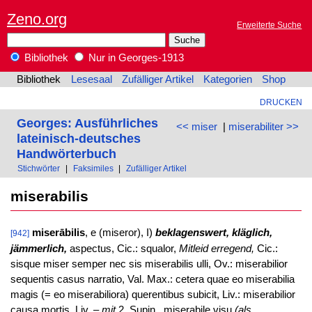
Zeno.org
Erweiterte Suche
Bibliothek
Nur in Georges-1913
Bibliothek
Lesesaal
Zufälliger Artikel
Kategorien
Shop
DRUCKEN
Georges: Ausführliches
<< miser
|
miserabiliter >>
lateinisch-deutsches
Handwörterbuch
Stichwörter
|
Faksimiles
|
Zufälliger Artikel
miserabilis
miserābilis
, e (miseror), I)
beklagenswert, kläglich,
[942]
jämmerlich,
aspectus, Cic.: squalor,
Mitleid erregend,
Cic.:
sisque miser semper nec sis miserabilis ulli, Ov.: miserabilior
sequentis casus narratio, Val. Max.: cetera quae eo miserabilia
magis (= eo miserabiliora) querentibus subicit, Liv.: miserabilior
causa mortis, Liv. –
mit
2. Supin., miserabile visu
(als