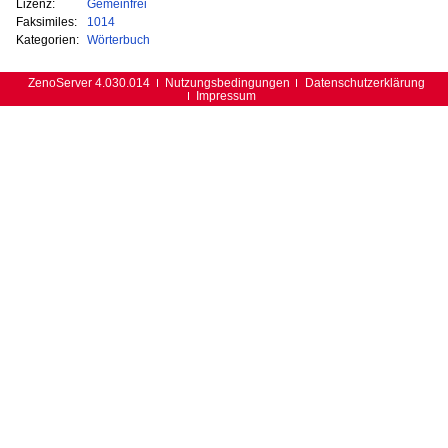
Lizenz:
Gemeinfrei
Faksimiles:
1014
Kategorien:
Wörterbuch
ZenoServer 4.030.014
Nutzungsbedingungen
Datenschutzerklärung
Impressum