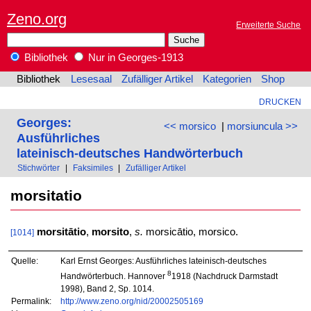
Zeno.org
Erweiterte Suche
Bibliothek
Nur in Georges-1913
Bibliothek
Lesesaal
Zufälliger Artikel
Kategorien
Shop
DRUCKEN
Georges:
<< morsico
|
morsiuncula >>
Ausführliches
lateinisch-deutsches Handwörterbuch
Stichwörter
|
Faksimiles
|
Zufälliger Artikel
morsitatio
morsitātio
,
morsito
,
s.
morsicātio, morsico.
[1014]
Quelle:
Karl Ernst Georges: Ausführliches lateinisch-deutsches
8
Handwörterbuch. Hannover
1918 (Nachdruck Darmstadt
1998), Band 2, Sp. 1014.
Permalink:
http://www.zeno.org/nid/20002505169