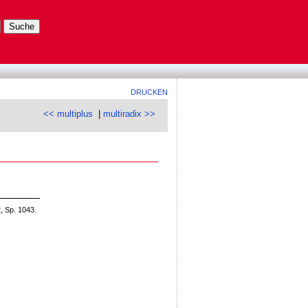
DRUCKEN
<< multiplus
|
multiradix >>
, Sp. 1043.