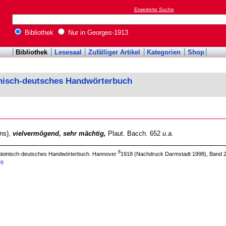
Erweiterte Suche
Bibliothek
Nur in Georges-1913
Bibliothek
Lesesaal
Zufälliger Artikel
Kategorien
Shop
inisch-deutsches Handwörterbuch
ns),
vielvermögend, sehr mächtig,
Plaut. Bacch. 652
u.a.
8
 lateinisch-deutsches Handwörterbuch. Hannover
1918 (Nachdruck Darmstadt 1998), Band 2
99