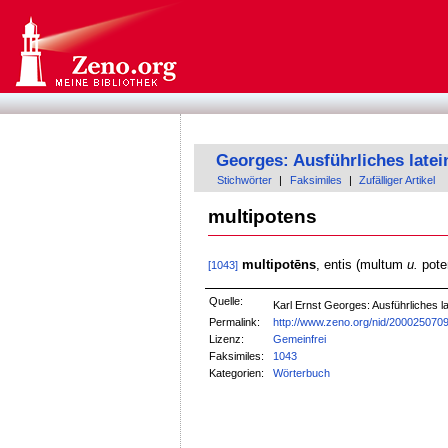
Georges: Ausführliches late
Stichwörter
|
Faksimiles
|
Zufälliger Artikel
multipotens
multipotēns
, entis (multum
u.
pote
[1043]
Quelle:
Karl Ernst Georges: Ausführliches
Permalink:
http://www.zeno.org/nid/200025070
Lizenz:
Gemeinfrei
Faksimiles:
1043
Kategorien:
Wörterbuch