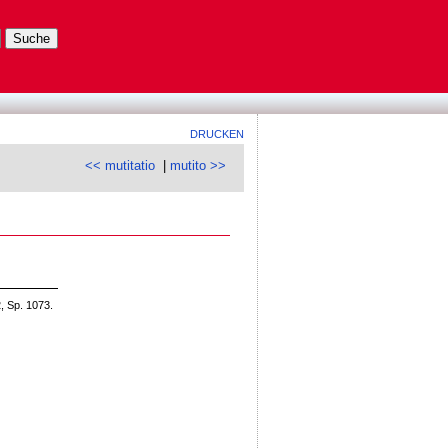
DRUCKEN
<< mutitatio
|
mutito >>
, Sp. 1073.