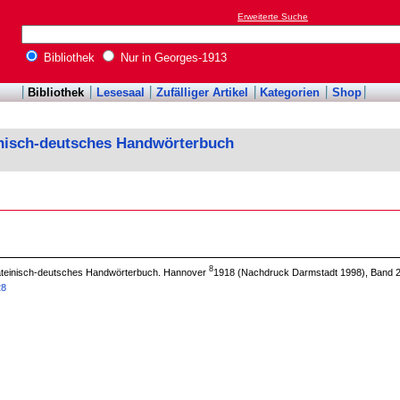
Erweiterte Suche
Bibliothek
Nur in Georges-1913
Bibliothek
Lesesaal
Zufälliger Artikel
Kategorien
Shop
inisch-deutsches Handwörterbuch
8
 lateinisch-deutsches Handwörterbuch. Hannover
1918 (Nachdruck Darmstadt 1998), Band 2
28