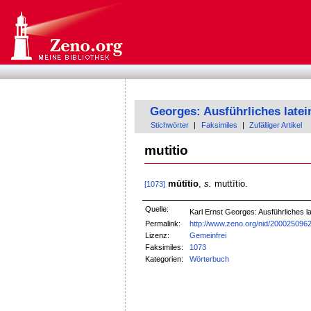
Georges: Ausführliches late
Stichwörter
|
Faksimiles
|
Zufälliger Artikel
mutitio
mūtītio
,
s.
muttītio.
[1073]
Quelle:
Karl Ernst Georges: Ausführliches
Permalink:
http://www.zeno.org/nid/200025096
Lizenz:
Gemeinfrei
Faksimiles:
1073
Kategorien:
Wörterbuch