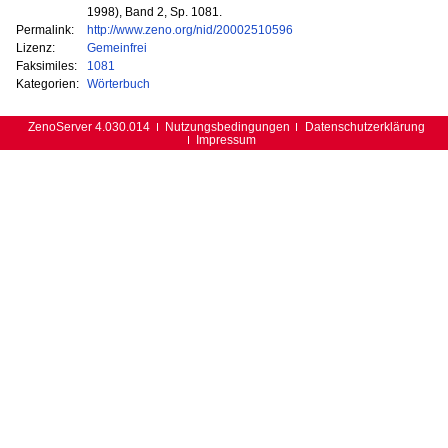
1998), Band 2, Sp. 1081.
Permalink:
http://www.zeno.org/nid/20002510596
Lizenz:
Gemeinfrei
Faksimiles:
1081
Kategorien:
Wörterbuch
ZenoServer 4.030.014
Nutzungsbedingungen
Datenschutzerklärung
Impressum