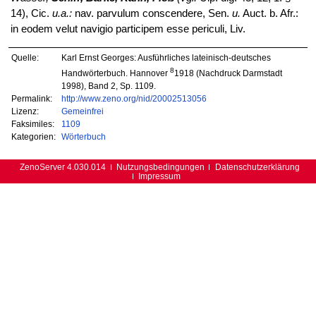
14), Cic.
u.a.:
nav. parvulum conscendere, Sen.
u.
Auct. b. Afr.:
in eodem velut navigio participem esse periculi, Liv.
Quelle:
Karl Ernst Georges: Ausführliches lateinisch-deutsches
8
Handwörterbuch. Hannover
1918 (Nachdruck Darmstadt
1998), Band 2, Sp. 1109.
Permalink:
http://www.zeno.org/nid/20002513056
Lizenz:
Gemeinfrei
Faksimiles:
1109
Kategorien:
Wörterbuch
ZenoServer 4.030.014
Nutzungsbedingungen
Datenschutzerklärung
Impressum