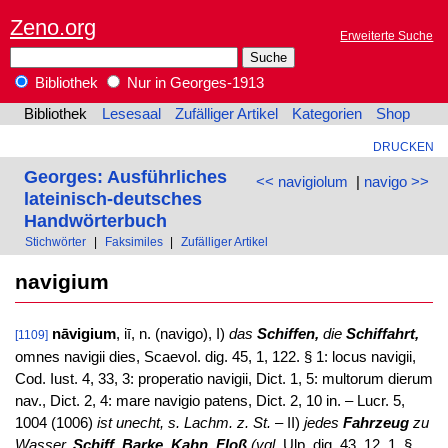
Zeno.org
Erweiterte Suche
Bibliothek
Nur in Georges-1913
Bibliothek
Lesesaal
Zufälliger Artikel
Kategorien
Shop
DRUCKEN
Georges: Ausführliches
<< navigiolum
|
navigo >>
lateinisch-deutsches
Handwörterbuch
Stichwörter
|
Faksimiles
|
Zufälliger Artikel
navigium
nāvigium
, iī, n. (navigo), I)
das
Schiffen,
die
Schiffahrt,
[1109]
omnes navigii dies, Scaevol. dig. 45, 1, 122. § 1: locus navigii,
Cod. Iust. 4, 33, 3: properatio navigii, Dict. 1, 5: multorum dierum
nav., Dict. 2, 4: mare navigio patens, Dict. 2, 10 in. – Lucr. 5,
1004 (1006)
ist unecht, s. Lachm. z. St.
– II)
jedes
Fahrzeug
zu
Wasser,
Schiff, Barke, Kahn, Floß
(vgl.
Ulp. dig. 43, 12, 1. §