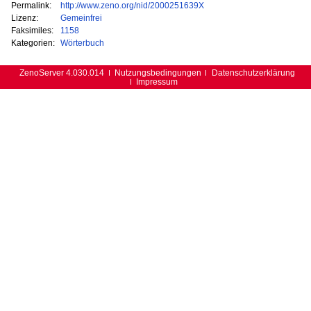
Permalink:
http://www.zeno.org/nid/2000251639X
Lizenz:
Gemeinfrei
Faksimiles:
1158
Kategorien:
Wörterbuch
ZenoServer 4.030.014
Nutzungsbedingungen
Datenschutzerklärung
Impressum