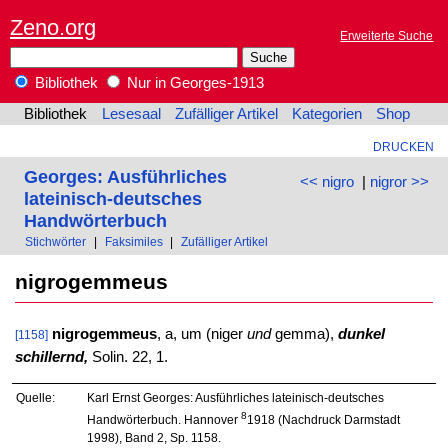
Zeno.org
Erweiterte Suche
Bibliothek
Nur in Georges-1913
Bibliothek
Lesesaal
Zufälliger Artikel
Kategorien
Shop
DRUCKEN
Georges: Ausführliches
<< nigro
|
nigror >>
lateinisch-deutsches
Handwörterbuch
Stichwörter
|
Faksimiles
|
Zufälliger Artikel
nigrogemmeus
nigrogemmeus
, a, um (niger
und
gemma),
dunkel
[1158]
schillernd,
Solin. 22, 1.
Quelle:
Karl Ernst Georges: Ausführliches lateinisch-deutsches
8
Handwörterbuch. Hannover
1918 (Nachdruck Darmstadt
1998), Band 2, Sp. 1158.