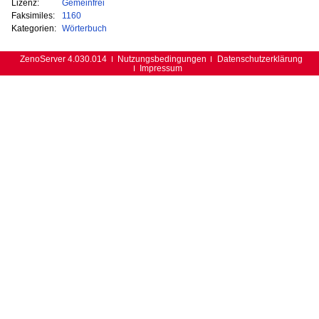
Lizenz:
Gemeinfrei
Faksimiles:
1160
Kategorien:
Wörterbuch
ZenoServer 4.030.014
Nutzungsbedingungen
Datenschutzerklärung
Impressum