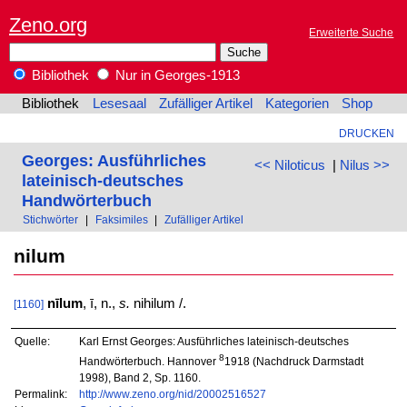
Zeno.org
Erweiterte Suche
Bibliothek
Nur in Georges-1913
Bibliothek
Lesesaal
Zufälliger Artikel
Kategorien
Shop
DRUCKEN
Georges: Ausführliches
<< Niloticus
|
Nilus >>
lateinisch-deutsches
Handwörterbuch
Stichwörter
|
Faksimiles
|
Zufälliger Artikel
nilum
nīlum
, ī, n.,
s.
nihilum /.
[1160]
Quelle:
Karl Ernst Georges: Ausführliches lateinisch-deutsches
8
Handwörterbuch. Hannover
1918 (Nachdruck Darmstadt
1998), Band 2, Sp. 1160.
Permalink:
http://www.zeno.org/nid/20002516527