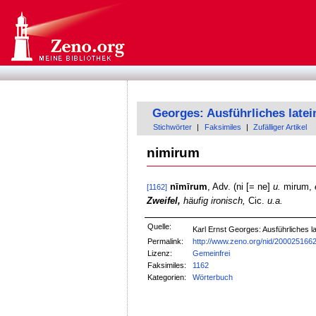
Georges: Ausführliches late
Stichwörter
|
Faksimiles
|
Zufälliger Artikel
nimirum
nīmīrum
, Adv. (ni [= ne]
u.
mirum,
[1162]
Zweifel,
häufig ironisch,
Cic.
u.a.
Quelle:
Karl Ernst Georges: Ausführliches
Permalink:
http://www.zeno.org/nid/200025166
Lizenz:
Gemeinfrei
Faksimiles:
1162
Kategorien:
Wörterbuch