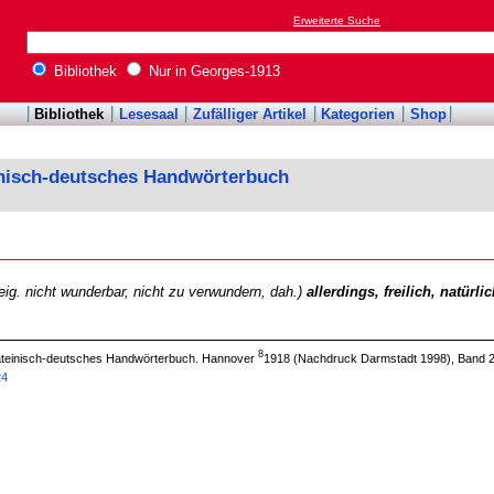
Erweiterte Suche
Bibliothek
Nur in Georges-1913
Bibliothek
Lesesaal
Zufälliger Artikel
Kategorien
Shop
inisch-deutsches Handwörterbuch
eig. nicht wunderbar, nicht zu verwundern, dah.)
allerdings, freilich, natürli
8
 lateinisch-deutsches Handwörterbuch. Hannover
1918 (Nachdruck Darmstadt 1998), Band 2
24