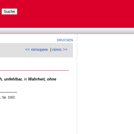
DRUCKEN
<< nimiopere
|
nimis >>
ch, unfehlbar,
in
Wahrheit, ohne
, Sp. 1162.