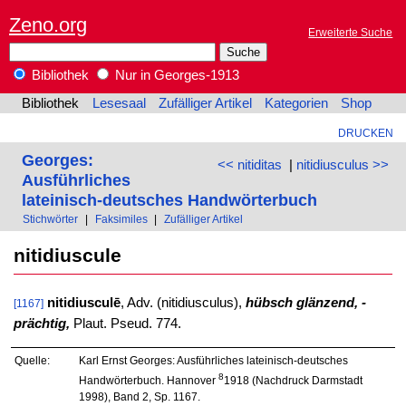
Zeno.org
Erweiterte Suche
Bibliothek
Nur in Georges-1913
Bibliothek
Lesesaal
Zufälliger Artikel
Kategorien
Shop
DRUCKEN
Georges:
<< nitiditas
|
nitidiusculus >>
Ausführliches
lateinisch-deutsches Handwörterbuch
Stichwörter
|
Faksimiles
|
Zufälliger Artikel
nitidiuscule
nitidiusculē
, Adv. (nitidiusculus),
hübsch glänzend, -
[1167]
prächtig,
Plaut. Pseud. 774.
Quelle:
Karl Ernst Georges: Ausführliches lateinisch-deutsches
8
Handwörterbuch. Hannover
1918 (Nachdruck Darmstadt
1998), Band 2, Sp. 1167.