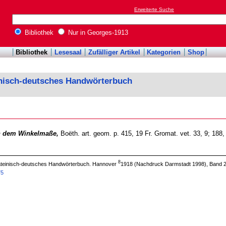
Erweiterte Suche
Bibliothek
Nur in Georges-1913
Bibliothek
Lesesaal
Zufälliger Artikel
Kategorien
Shop
inisch-deutsches Handwörterbuch
 dem Winkelmaße,
Boëth. art. geom. p. 415, 19 Fr. Gromat. vet. 33, 9; 188
8
 lateinisch-deutsches Handwörterbuch. Hannover
1918 (Nachdruck Darmstadt 1998), Band 2
75