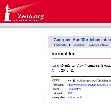
Georges: Ausführliches late
Stichwörter
|
Faksimiles
|
Zufälliger Artikel
normaliter
nōrmāliter
, Adv. (normalis), I)
nach
[1188]
Amm. 20, 3, 11.
Quelle:
Karl Ernst Georges: Ausführliches
Permalink:
http://www.zeno.org/nid/200025187
Lizenz:
Gemeinfrei
Faksimiles:
1188
Kategorien:
Wörterbuch