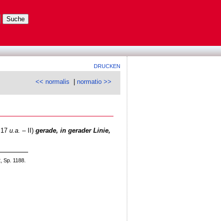
DRUCKEN
<< normalis
|
normatio >>
, 17
u.a.
– II)
gerade, in gerader Linie,
, Sp. 1188.