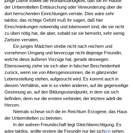
junge Dame soweit die Wohlanständigkeit, daß sie im Hause
der Unbemittelten Enttäuschung oder Verwunderung über die
dort herrschenden Einrichtungen verrate. Dies wäre sehr
taktlos; das richtige Gefühl muß ihr sagen, daß hier
Einschränkungen notwendig und lobenswert sind, die sie nicht
zu üben nötig hat, die aber, sobald sie sie bemerkt, sehr wenig
Zartsinn verraten.
Ein junges Mädchen strebe nicht nach reichem und
vornehmen Umgang und bevorzuge nicht diejenige Freundin,
welche diese äußeren Vorzüge hat, gerade deswegen.
Ebensowenig ziehe sie sich aber in falscher Bescheidenheit
zurück, wenn sie von Altersgenossinnen, die in glänzender
Lebensstellung stehen, aufgesucht wird. Es kommt auch in
diesem Verhältnis, wie in so vielen anderen, auf die gegenseitige
Gesinnung an, auf den Bildungsstandpunkt, in dem sie sich
befinden, denn nur die erstere verbindet, der letztere adelt die
Herzen.
Niemals scheue sich die im Reichtum Erzogene, das Haus
der Unbemittelten zu betreten.
In der wahren Freundschaft liegt Gleichberechtigung. Es
wäre taktlos, wollte erstere die Freundin nur bei sich
sehen,
[24]