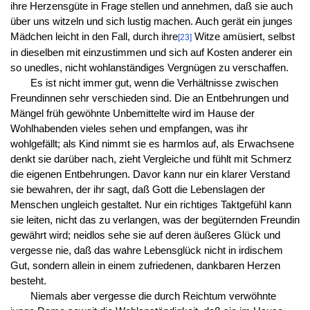
ihre Herzensgüte in Frage stellen und annehmen, daß sie auch
über uns witzeln und sich lustig machen. Auch gerät ein junges
Mädchen leicht in den Fall, durch ihre
Witze amüsiert, selbst
[23]
in dieselben mit einzustimmen und sich auf Kosten anderer ein
so unedles, nicht wohlanständiges Vergnügen zu verschaffen.
Es ist nicht immer gut, wenn die Verhältnisse zwischen
Freundinnen sehr verschieden sind. Die an Entbehrungen und
Mängel früh gewöhnte Unbemittelte wird im Hause der
Wohlhabenden vieles sehen und empfangen, was ihr
wohlgefällt; als Kind nimmt sie es harmlos auf, als Erwachsene
denkt sie darüber nach, zieht Vergleiche und fühlt mit Schmerz
die eigenen Entbehrungen. Davor kann nur ein klarer Verstand
sie bewahren, der ihr sagt, daß Gott die Lebenslagen der
Menschen ungleich gestaltet. Nur ein richtiges Taktgefühl kann
sie leiten, nicht das zu verlangen, was der begüternden Freundin
gewährt wird; neidlos sehe sie auf deren äußeres Glück und
vergesse nie, daß das wahre Lebensglück nicht in irdischem
Gut, sondern allein in einem zufriedenen, dankbaren Herzen
besteht.
Niemals aber vergesse die durch Reichtum verwöhnte