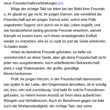
neue Freundschaftsverbindungen.
[20]
Möge der richtige Takt sie leiten bei der Wahl ihrer Freunde;
o, ihr glaubt es gar nicht, ihr jungen Damen, wie veredelnd die
Freundschaft auf ein junges Gemüt wirkt, welch eine Fülle
ungeahnten Segens sich durch sie in das Leben ergießt, und
wie herabziehend niedrig gesinnte Freunde einwirken, wieviel
Kämpfe es kosten kann, sich ihrem erniedrigenden Einfluß
wieder zu entziehen, ehe es zu spät ist und die Seele wirklichen
Schaden leidet.
»Hast du bewährte Freunde gefunden, so hefte sie
unzertrennlich an deine Seele; aber gib deine Freundschaft nicht
jeder neu ausgebreiteten, noch unbefiederten Bekanntschaft
preis,« sagt Shakespeare, der große, gewaltige
Menschenkenner.
Prüft, ihr jungen Herzen, in der Freundschaft ebensosehr,
wie später in der Liebe, den Gegenstand derselben, ob er würdig
sei, treu, rein und zuverlässig. Und habt ihr solche Freundinnen
gefunden, so nehmt keinen Anstoß an ihren etwa äußerlichen
Mängeln und Verhältnissen. Auch im Benehmen gegen sie leite
euch die Wohlanständigkeit, der richtige Takt, das seine