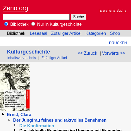
Zeno.org
Erweiterte Suche
Bibliothek
Nur in Kulturgeschichte
Bibliothek
Lesesaal
Zufälliger Artikel
Kategorien
Shop
DRUCKEN
Kulturgeschichte
<< Zurück
|
Vorwärts >>
Inhaltsverzeichnis
|
Zufälliger Artikel
Ernst, Clara
Der Jungfrau feines und taktvolles Benehmen
Die Konfirmation
Das taktvolle Benehmen im Umgang mit Freunden