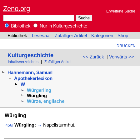
Zeno.org
Erweiterte Suche
Bibliothek
Nur in Kulturgeschichte
Bibliothek
Lesesaal
Zufälliger Artikel
Kategorien
Shop
DRUCKEN
Kulturgeschichte
<< Zurück
|
Vorwärts >>
Inhaltsverzeichnis
|
Zufälliger Artikel
Hahnemann, Samuel
Apothekerlexikon
W
Würgerling
Würgling
Würze, englische
Würgling
Würgling;
→
Napellsturmhut.
[456]