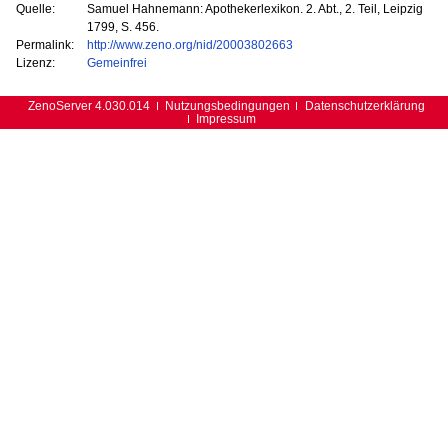
Quelle:
Samuel Hahnemann: Apothekerlexikon. 2. Abt., 2. Teil, Leipzig
1799, S. 456.
Permalink:
http://www.zeno.org/nid/20003802663
Lizenz:
Gemeinfrei
ZenoServer 4.030.014
Nutzungsbedingungen
Datenschutzerklärung
Impressum