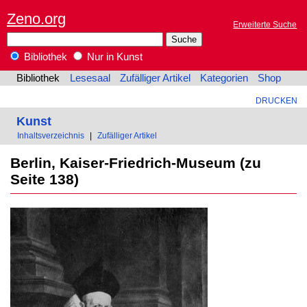
Zeno.org
Erweiterte Suche
Bibliothek
Nur in Kunst
Bibliothek
Lesesaal
Zufälliger Artikel
Kategorien
Shop
DRUCKEN
Kunst
Inhaltsverzeichnis
|
Zufälliger Artikel
Berlin, Kaiser-Friedrich-Museum (zu
Seite 138)