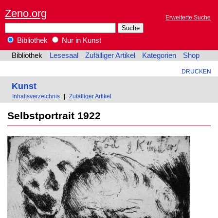
Zeno.org
Erweiterte Suche
Bibliothek
Nur in Kunst
Bibliothek
Lesesaal
Zufälliger Artikel
Kategorien
Shop
DRUCKEN
Kunst
Inhaltsverzeichnis
|
Zufälliger Artikel
Selbstportrait 1922