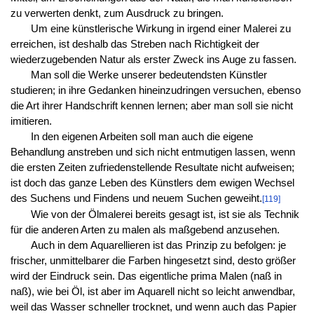
zu verwerten denkt, zum Ausdruck zu bringen.
Um eine künstlerische Wirkung in irgend einer Malerei zu
erreichen, ist deshalb das Streben nach Richtigkeit der
wiederzugebenden Natur als erster Zweck ins Auge zu fassen.
Man soll die Werke unserer bedeutendsten Künstler
studieren; in ihre Gedanken hineinzudringen versuchen, ebenso
die Art ihrer Handschrift kennen lernen; aber man soll sie nicht
imitieren.
In den eigenen Arbeiten soll man auch die eigene
Behandlung anstreben und sich nicht entmutigen lassen, wenn
die ersten Zeiten zufriedenstellende Resultate nicht aufweisen;
ist doch das ganze Leben des Künstlers dem ewigen Wechsel
des Suchens und Findens und neuem Suchen geweiht.
[119]
Wie von der Ölmalerei bereits gesagt ist, ist sie als Technik
für die anderen Arten zu malen als maßgebend anzusehen.
Auch in dem Aquarellieren ist das Prinzip zu befolgen: je
frischer, unmittelbarer die Farben hingesetzt sind, desto größer
wird der Eindruck sein. Das eigentliche prima Malen (naß in
naß), wie bei Öl, ist aber im Aquarell nicht so leicht anwendbar,
weil das Wasser schneller trocknet, und wenn auch das Papier