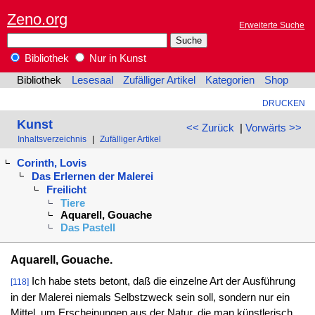
Zeno.org
Erweiterte Suche
Bibliothek
Nur in Kunst
Bibliothek
Lesesaal
Zufälliger Artikel
Kategorien
Shop
DRUCKEN
Kunst
<< Zurück
|
Vorwärts >>
Inhaltsverzeichnis
|
Zufälliger Artikel
Corinth, Lovis
Das Erlernen der Malerei
Freilicht
Tiere
Aquarell, Gouache
Das Pastell
Aquarell, Gouache.
Ich habe stets betont, daß die einzelne Art der Ausführung
[118]
in der Malerei niemals Selbstzweck sein soll, sondern nur ein
Mittel, um Erscheinungen aus der Natur, die man künstlerisch