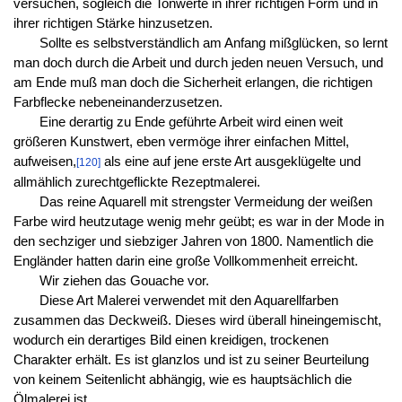
versuchen, sogleich die Tonwerte in ihrer richtigen Form und in
ihrer richtigen Stärke hinzusetzen.
Sollte es selbstverständlich am Anfang mißglücken, so lernt
man doch durch die Arbeit und durch jeden neuen Versuch, und
am Ende muß man doch die Sicherheit erlangen, die richtigen
Farbflecke nebeneinanderzusetzen.
Eine derartig zu Ende geführte Arbeit wird einen weit
größeren Kunstwert, eben vermöge ihrer einfachen Mittel,
aufweisen,
als eine auf jene erste Art ausgeklügelte und
[120]
allmählich zurechtgeflickte Rezeptmalerei.
Das reine Aquarell mit strengster Vermeidung der weißen
Farbe wird heutzutage wenig mehr geübt; es war in der Mode in
den sechziger und siebziger Jahren von 1800. Namentlich die
Engländer hatten darin eine große Vollkommenheit erreicht.
Wir ziehen das Gouache vor.
Diese Art Malerei verwendet mit den Aquarellfarben
zusammen das Deckweiß. Dieses wird überall hineingemischt,
wodurch ein derartiges Bild einen kreidigen, trockenen
Charakter erhält. Es ist glanzlos und ist zu seiner Beurteilung
von keinem Seitenlicht abhängig, wie es hauptsächlich die
Ölmalerei ist.