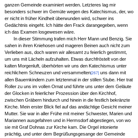
ganzen Gemeinde examiniert werden. Letzteres lag mir
besonders schwer im Gemüte wegen des Katechismus, der, wo
er nicht in früher Kindheit überwunden wird, schwer ins
Gedächtnis eingeht. Ich hätte den Frack darangegeben, wenn
ich das Examen losgewesen wäre.
In dieser Stimmung trafen mich Herr Mann und Benzig. Sie
sahen in ihren Kniehosen und mageren Beinen auch nicht zum
Verlieben aus, doch waren wir allesamt zu feierlich gestimmt,
um uns mit Lächeln aufzuhalten. Etwas durchfröstelt von der
kalten Morgenluft, überhörten wir uns den Katechismus unter
reichlichem Schneuzen und versammelten
uns dann mit
[267]
allen Bauernkindern zum letztenmal in der stillen Stube. Hier trat
Roller zu uns im vollen Ornat und führte uns unter dem Geläute
der Glocken in feierlicher Prozession über den Kirchhof,
zwischen Gräbern hindurch und hinein in die festlich bekränzte
Kirche. Mein erster Blick fiel auf das andächtige Gesicht meiner
Mutter. Sie war in aller Frühe mit meiner Schwester, Marien und
Mariannen ausgefahren und in Hermsdorf abgestiegen, von wo
sie mit Graf Dohnas zur Kirche kam. Die Orgel intonierte
prächtig, und unter dem Begrüßungsgesange der Gemeinde