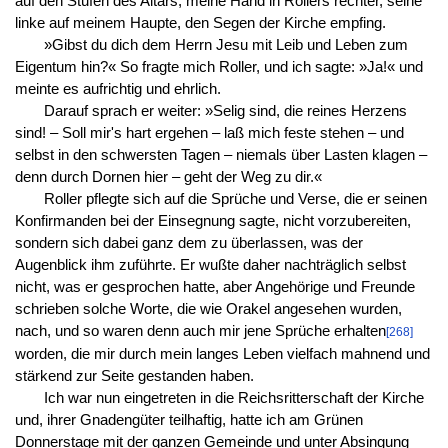
auf den Stufen des Altars, meine Hand in Rollers rechter, seine
linke auf meinem Haupte, den Segen der Kirche empfing.
»Gibst du dich dem Herrn Jesu mit Leib und Leben zum
Eigentum hin?« So fragte mich Roller, und ich sagte: »Ja!« und
meinte es aufrichtig und ehrlich.
Darauf sprach er weiter: »Selig sind, die reines Herzens
sind! – Soll mir's hart ergehen – laß mich feste stehen – und
selbst in den schwersten Tagen – niemals über Lasten klagen –
denn durch Dornen hier – geht der Weg zu dir.«
Roller pflegte sich auf die Sprüche und Verse, die er seinen
Konfirmanden bei der Einsegnung sagte, nicht vorzubereiten,
sondern sich dabei ganz dem zu überlassen, was der
Augenblick ihm zuführte. Er wußte daher nachträglich selbst
nicht, was er gesprochen hatte, aber Angehörige und Freunde
schrieben solche Worte, die wie Orakel angesehen wurden,
nach, und so waren denn auch mir jene Sprüche erhalten
[268]
worden, die mir durch mein langes Leben vielfach mahnend und
stärkend zur Seite gestanden haben.
Ich war nun eingetreten in die Reichsritterschaft der Kirche
und, ihrer Gnadengüter teilhaftig, hatte ich am Grünen
Donnerstage mit der ganzen Gemeinde und unter Absingung