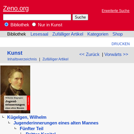
Zeno.org
Erweiterte Suche
Bibliothek
Nur in Kunst
Bibliothek
Lesesaal
Zufälliger Artikel
Kategorien
Shop
DRUCKEN
Kunst
<< Zurück
|
Vorwärts >>
Inhaltsverzeichnis
|
Zufälliger Artikel
Kügelgen, Wilhelm
Jugenderinnerungen eines alten Mannes
Fünfter Teil