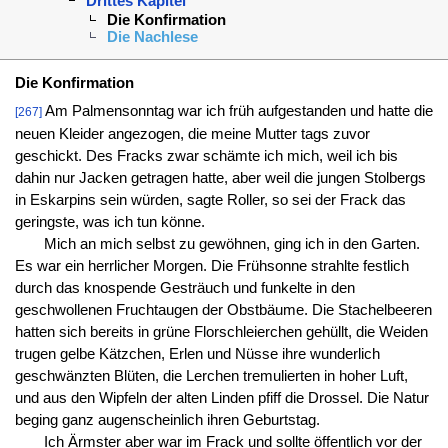
Drittes Kapitel
Die Konfirmation
Die Nachlese
Die Konfirmation
Am Palmensonntag war ich früh aufgestanden und hatte die
[267]
neuen Kleider angezogen, die meine Mutter tags zuvor
geschickt. Des Fracks zwar schämte ich mich, weil ich bis
dahin nur Jacken getragen hatte, aber weil die jungen Stolbergs
in Eskarpins sein würden, sagte Roller, so sei der Frack das
geringste, was ich tun könne.
Mich an mich selbst zu gewöhnen, ging ich in den Garten.
Es war ein herrlicher Morgen. Die Frühsonne strahlte festlich
durch das knospende Gesträuch und funkelte in den
geschwollenen Fruchtaugen der Obstbäume. Die Stachelbeeren
hatten sich bereits in grüne Florschleierchen gehüllt, die Weiden
trugen gelbe Kätzchen, Erlen und Nüsse ihre wunderlich
geschwänzten Blüten, die Lerchen tremulierten in hoher Luft,
und aus den Wipfeln der alten Linden pfiff die Drossel. Die Natur
beging ganz augenscheinlich ihren Geburtstag.
Ich Ärmster aber war im Frack und sollte öffentlich vor der