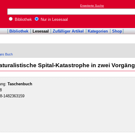
Erweiterte Suche
Bibliothek
Nur in Lesesaal
Bibliothek
Lesesaal
Zufälliger Artikel
Kategorien
Shop
iges Buch
 Naturalistische Spital-Katastrophe in zwei Vorg
ung:
Taschenbuch
8
78-1482363159