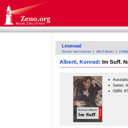
Lesesaal
Bücher nach Autoren
|
Alle E-Books
|
Zufäll
Alberti, Konrad
: Im Suff.
Ausstatt
Seiten: 4
ISBN: 9