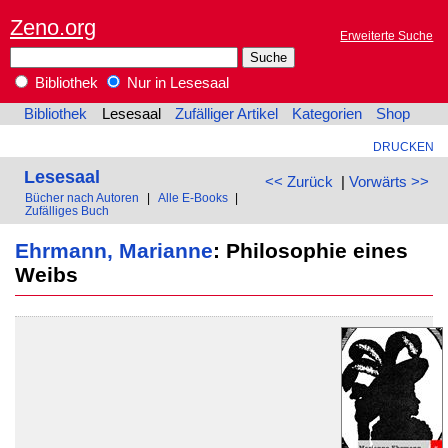
Zeno.org
Erweiterte Suche
Bibliothek
Nur in Lesesaal
Bibliothek
Lesesaal
Zufälliger Artikel
Kategorien
Shop
DRUCKEN
Lesesaal
<< Zurück
|
Vorwärts >>
Bücher nach Autoren
|
Alle E-Books
|
Zufälliges Buch
Ehrmann, Marianne
: Philosophie eines
Weibs