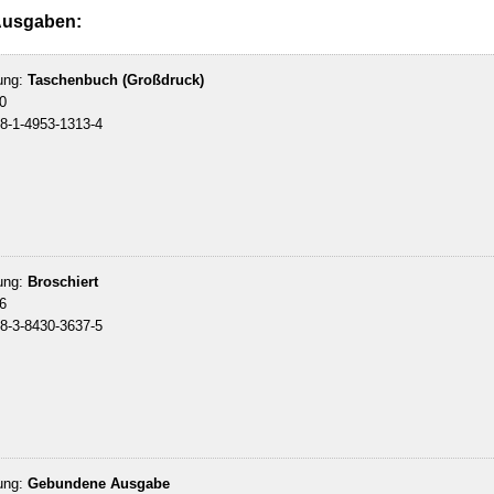
Ausgaben:
ung:
Taschenbuch (Großdruck)
0
8-1-4953-1313-4
ung:
Broschiert
6
8-3-8430-3637-5
ung:
Gebundene Ausgabe