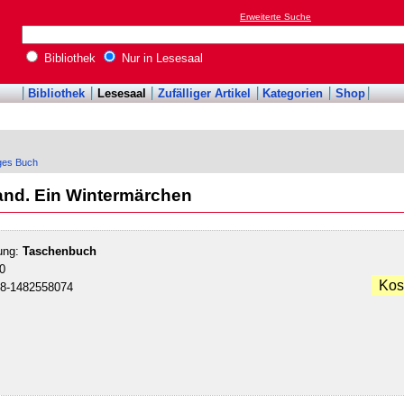
Erweiterte Suche
Bibliothek
Nur in Lesesaal
Bibliothek
Lesesaal
Zufälliger Artikel
Kategorien
Shop
iges Buch
and. Ein Wintermärchen
ung:
Taschenbuch
0
Kos
78-1482558074