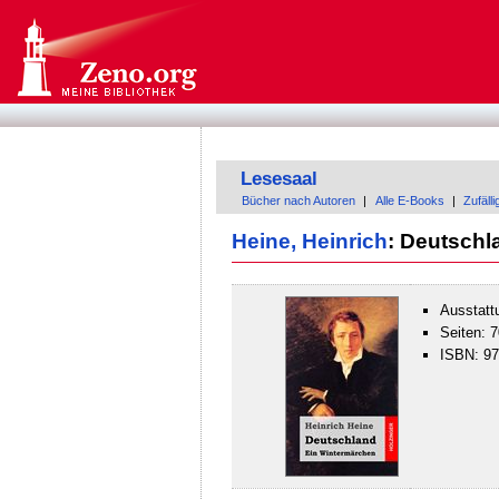
Lesesaal
Bücher nach Autoren
|
Alle E-Books
|
Zufäll
Heine, Heinrich
: Deutschl
Ausstatt
Seiten: 7
ISBN: 9