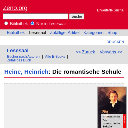
Zeno.org
Erweiterte Suche
Bibliothek
Nur in Lesesaal
Bibliothek
Lesesaal
Zufälliger Artikel
Kategorien
Shop
DRUCKEN
Lesesaal
<< Zurück
|
Vorwärts >>
Bücher nach Autoren
|
Alle E-Books
|
Zufälliges Buch
Heine, Heinrich
: Die romantische Schule