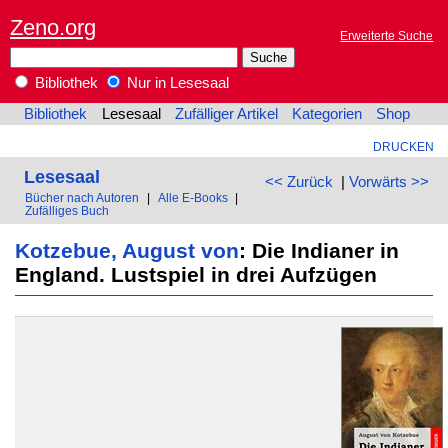
Zeno.org
Erweiterte Suche
Bibliothek
Nur in Lesesaal
Bibliothek
Lesesaal
Zufälliger Artikel
Kategorien
Shop
DRUCKEN
Lesesaal
<< Zurück
|
Vorwärts >>
Bücher nach Autoren
|
Alle E-Books
|
Zufälliges Buch
Kotzebue, August von
: Die Indianer in
England. Lustspiel in drei Aufzügen