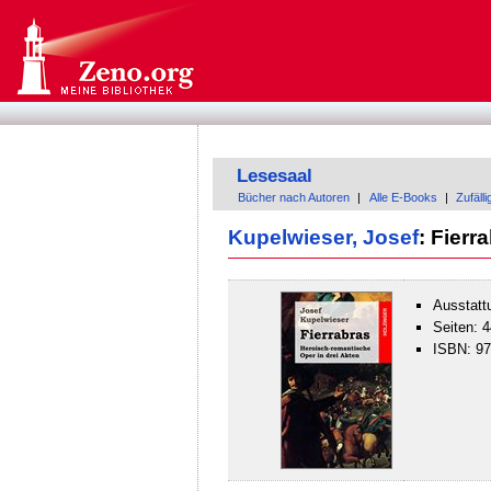
Lesesaal
Bücher nach Autoren
|
Alle E-Books
|
Zufäll
Kupelwieser, Josef
: Fierr
Ausstatt
Seiten: 4
ISBN: 9