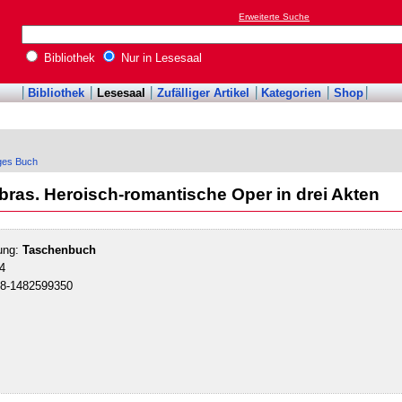
Erweiterte Suche
Bibliothek
Nur in Lesesaal
Bibliothek
Lesesaal
Zufälliger Artikel
Kategorien
Shop
iges Buch
abras. Heroisch-romantische Oper in drei Akten
ung:
Taschenbuch
4
78-1482599350