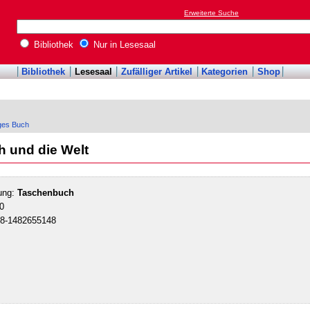
Erweiterte Suche
Bibliothek
Nur in Lesesaal
Bibliothek
Lesesaal
Zufälliger Artikel
Kategorien
Shop
iges Buch
ch und die Welt
ung:
Taschenbuch
0
78-1482655148