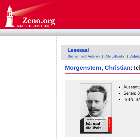
Lesesaal
Bücher nach Autoren
|
Alle E-Books
|
Zufäll
Morgenstern, Christian
: I
Ausstatt
Seiten: 8
ISBN: 9