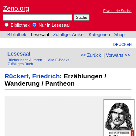
Zeno.org
Erweiterte Suche
Bibliothek
Nur in Lesesaal
Bibliothek
Lesesaal
Zufälliger Artikel
Kategorien
Shop
DRUCKEN
Lesesaal
<< Zurück
|
Vorwärts >>
Bücher nach Autoren
|
Alle E-Books
|
Zufälliges Buch
Rückert, Friedrich
: Erzählungen /
Wanderung / Pantheon