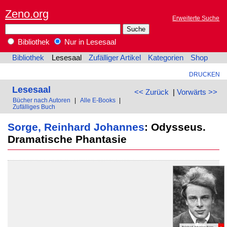
Zeno.org
Erweiterte Suche
Bibliothek
Nur in Lesesaal
Bibliothek
Lesesaal
Zufälliger Artikel
Kategorien
Shop
DRUCKEN
Lesesaal
<< Zurück
|
Vorwärts >>
Bücher nach Autoren
|
Alle E-Books
|
Zufälliges Buch
Sorge, Reinhard Johannes
: Odysseus.
Dramatische Phantasie