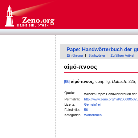
Pape: Handwörterbuch der g
Einführung
|
Stichwörter
|
Zufälliger Artikel
αἱμό-πνοος
αἱμό-πνοος
, conj. Ilg.
Batrach
. 225, 
[56]
Quelle:
Wilhelm Pape: Handwörterbuch der
Permalink:
http://www.zeno.org/nid/200080582
Lizenz:
Gemeinfrei
Faksimiles:
56
Kategorien:
Wörterbuch