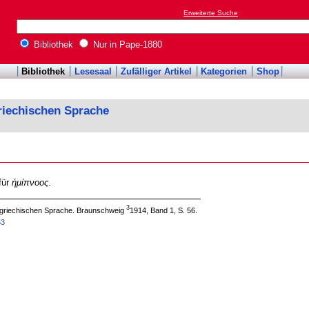
Erweiterte Suche
Bibliothek
Nur in Pape-1880
Bibliothek
Lesesaal
Zufälliger Artikel
Kategorien
Shop
riechischen Sprache
für
ἡμίπνοος
.
3
 griechischen Sprache. Braunschweig
1914, Band 1, S. 56.
53