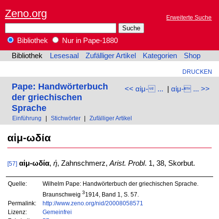
Zeno.org
Erweiterte Suche
Bibliothek
Nur in Pape-1880
Bibliothek
Lesesaal
Zufälliger Artikel
Kategorien
Shop
DRUCKEN
Pape: Handwörterbuch
<< αἱμ- ...
|
αἱμ- ... >>
der griechischen
Sprache
Einführung
|
Stichwörter
|
Zufälliger Artikel
αἱμ-ωδία
αἱμ-ωδία
,
ἡ
, Zahnschmerz,
Arist. Probl
. 1, 38, Skorbut.
[57]
Quelle:
Wilhelm Pape: Handwörterbuch der griechischen Sprache.
3
Braunschweig
1914, Band 1, S. 57.
Permalink:
http://www.zeno.org/nid/20008058571
Lizenz:
Gemeinfrei