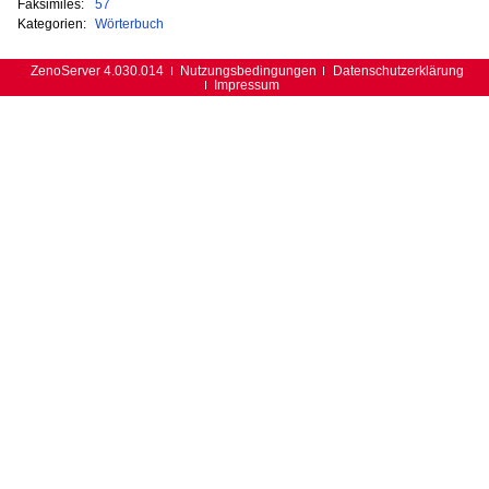
Faksimiles:
57
Kategorien:
Wörterbuch
ZenoServer 4.030.014
Nutzungsbedingungen
Datenschutzerklärung
Impressum