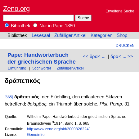
Zeno.org
Erweiterte Suche
Bibliothek
Nur in Pape-1880
Bibliothek
Lesesaal
Zufälliger Artikel
Kategorien
Shop
DRUCKEN
Pape: Handwörterbuch
<< δρᾱ< ...
|
δρᾱ< ... >>
der griechischen Sprache
Einführung
|
Stichwörter
|
Zufälliger Artikel
δρᾱπετικός
δρᾱπετικός
, den Flüchtling, den entlaufenen Sklaven
[665]
betreffend;
ϑρίαμβος
, ein Triumph über solche,
Plut. Pomp
. 31.
Quelle:
Wilhelm Pape: Handwörterbuch der griechischen Sprache.
3
Braunschweig
1914, Band 1, S. 665.
Permalink:
http://www.zeno.org/nid/20008262241
Lizenz:
Gemeinfrei