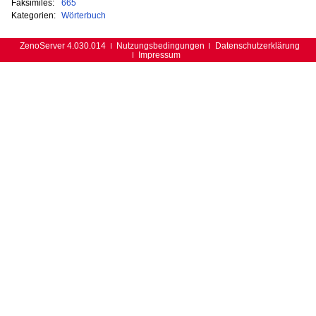
Faksimiles:
665
Kategorien:
Wörterbuch
ZenoServer 4.030.014
Nutzungsbedingungen
Datenschutzerklärung
Impressum