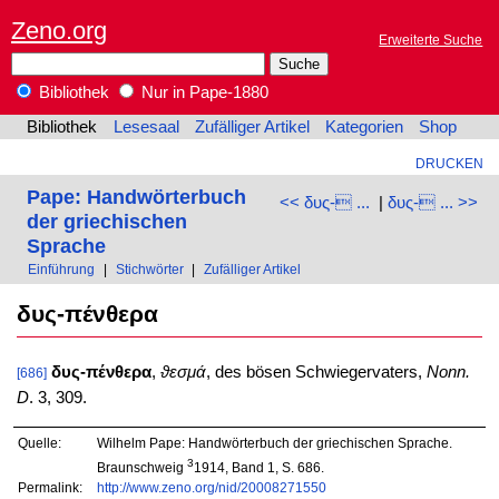
Zeno.org
Erweiterte Suche
Bibliothek
Nur in Pape-1880
Bibliothek
Lesesaal
Zufälliger Artikel
Kategorien
Shop
DRUCKEN
Pape: Handwörterbuch
<< δυς- ...
|
δυς- ... >>
der griechischen
Sprache
Einführung
|
Stichwörter
|
Zufälliger Artikel
δυς-πένθερα
δυς-πένθερα
,
ϑεσμά
, des bösen Schwiegervaters,
Nonn.
[686]
D
. 3, 309.
Quelle:
Wilhelm Pape: Handwörterbuch der griechischen Sprache.
3
Braunschweig
1914, Band 1, S. 686.
Permalink:
http://www.zeno.org/nid/20008271550