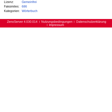
Lizenz:
Gemeinfrei
Faksimiles:
686
Kategorien:
Wörterbuch
ZenoServer 4.030.014
Nutzungsbedingungen
Datenschutzerklärung
Impressum