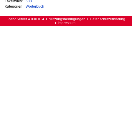
Faksimiles:
688
Kategorien:
Wörterbuch
ZenoServer 4.030.014
Nutzungsbedingungen
Datenschutzerklärung
Impressum