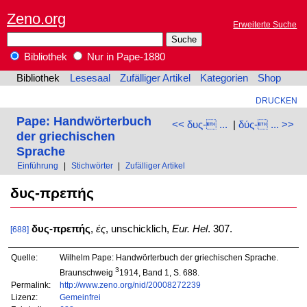
Zeno.org
Erweiterte Suche
Bibliothek
Nur in Pape-1880
Bibliothek
Lesesaal
Zufälliger Artikel
Kategorien
Shop
DRUCKEN
Pape: Handwörterbuch
<< δυς- ...
|
δύς- ... >>
der griechischen
Sprache
Einführung
|
Stichwörter
|
Zufälliger Artikel
δυς-πρεπής
δυς-πρεπής
,
ές
, unschicklich,
Eur. Hel
. 307.
[688]
Quelle:
Wilhelm Pape: Handwörterbuch der griechischen Sprache.
3
Braunschweig
1914, Band 1, S. 688.
Permalink:
http://www.zeno.org/nid/20008272239
Lizenz:
Gemeinfrei