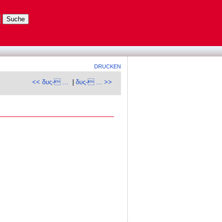
DRUCKEN
<< δυς- ...
|
δυς- ... >>