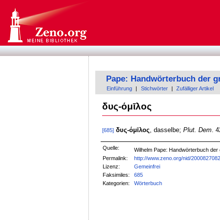
Pape: Handwörterbuch der g
Einführung
|
Stichwörter
|
Zufälliger Artikel
δυς-όμῑλος
δυς-όμῑλος
, dasselbe;
Plut. Dem
. 
[685]
Quelle:
Wilhelm Pape: Handwörterbuch der
Permalink:
http://www.zeno.org/nid/200082708
Lizenz:
Gemeinfrei
Faksimiles:
685
Kategorien:
Wörterbuch