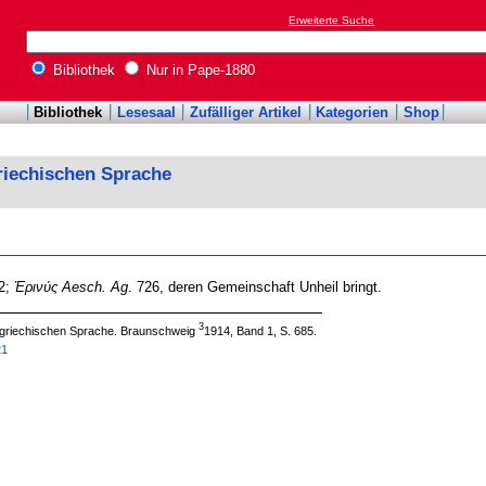
Erweiterte Suche
Bibliothek
Nur in Pape-1880
Bibliothek
Lesesaal
Zufälliger Artikel
Kategorien
Shop
riechischen Sprache
42;
Ἐρινύς Aesch. Ag
. 726, deren Gemeinschaft Unheil bringt.
3
 griechischen Sprache. Braunschweig
1914, Band 1, S. 685.
21