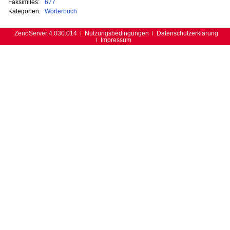
Faksimiles:
677
Kategorien:
Wörterbuch
ZenoServer 4.030.014
Nutzungsbedingungen
Datenschutzerklärung
Impressum