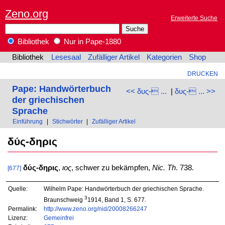
Zeno.org
Erweiterte Suche
Bibliothek
Nur in Pape-1880
Bibliothek
Lesesaal
Zufälliger Artikel
Kategorien
Shop
DRUCKEN
Pape: Handwörterbuch
<< δυς- ...
|
δυς- ... >>
der griechischen
Sprache
Einführung
|
Stichwörter
|
Zufälliger Artikel
δύς-δηρις
δύς-δηρις
,
ιος
, schwer zu bekämpfen,
Nic. Th
. 738.
[677]
Quelle:
Wilhelm Pape: Handwörterbuch der griechischen Sprache.
3
Braunschweig
1914, Band 1, S. 677.
Permalink:
http://www.zeno.org/nid/20008266247
Lizenz:
Gemeinfrei