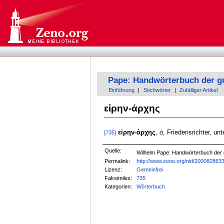
Pape: Handwörterbuch der g
Einführung
|
Stichwörter
|
Zufälliger Artikel
εἰρην-άρχης
εἰρην-άρχης
,
ὁ
, Friedensrichter, un
[735]
Quelle:
Wilhelm Pape: Handwörterbuch der
Permalink:
http://www.zeno.org/nid/200082863
Lizenz:
Gemeinfrei
Faksimiles:
735
Kategorien:
Wörterbuch