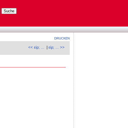
DRUCKEN
<< εἰρ; ...
|
εἰρ; ... >>