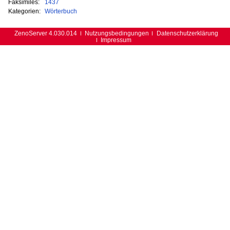
Faksimiles:
1437
Kategorien:
Wörterbuch
ZenoServer 4.030.014
Nutzungsbedingungen
Datenschutzerklärung
Impressum