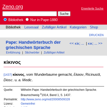
Zeno.org
Erweiterte Suche
Bibliothek
Nur in Pape-1880
Bibliothek
Lesesaal
Zufälliger Artikel
Kategorien
Shop
DRUCKEN
Pape: Handwörterbuch der
<< κίκ; ...
|
κικ; ... >>
griechischen Sprache
Einführung
|
Stichwörter
|
Zufälliger Artikel
κίκινος
κίκινος
, vom Wunderbaume gemacht,
ἔλαιον
, Ricinusöl,
[1437]
Diosc
. u.
a. Medic
.
Quelle:
Wilhelm Pape: Handwörterbuch der griechischen Sprache.
3
Braunschweig
1914, Band 1, S. 1437.
Permalink:
http://www.zeno.org/nid/20008509328
Lizenz:
Gemeinfrei