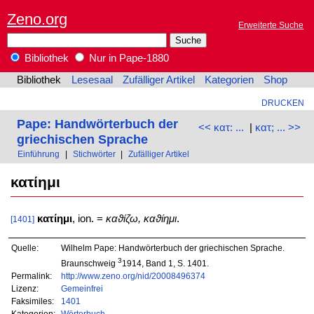
Zeno.org
Erweiterte Suche
Bibliothek
Nur in Pape-1880
Bibliothek
Lesesaal
Zufälliger Artikel
Kategorien
Shop
DRUCKEN
Pape: Handwörterbuch der
<< κατ: ...
|
κατ; ... >>
griechischen Sprache
Einführung
|
Stichwörter
|
Zufälliger Artikel
κατίημι
κατίημι
, ion. =
καϑίζω, καϑίημι
.
[1401]
Quelle:
Wilhelm Pape: Handwörterbuch der griechischen Sprache.
3
Braunschweig
1914, Band 1, S. 1401.
Permalink:
http://www.zeno.org/nid/20008496374
Lizenz:
Gemeinfrei
Faksimiles:
1401
Kategorien:
Wörterbuch