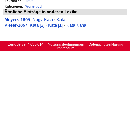
Faksimiles:
1352
Kategorien:
Wörterbuch
Ähnliche Einträge in anderen Lexika
Meyers-1905
:
Nagy-Káta
·
Kata...
Pierer-1857
:
Kata [2]
·
Kata [1]
·
Kata Kana
ZenoServer 4.030.014
Nutzungsbedingungen
Datenschutzerklärung
Impressum