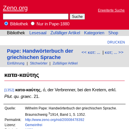
Zeno.org
Erweiterte Suche
Bibliothek
Nur in Pape-1880
Bibliothek
Lesesaal
Zufälliger Artikel
Kategorien
Shop
DRUCKEN
Pape: Handwörterbuch der
<< κατ: ...
|
κατ; ... >>
griechischen Sprache
Einführung
|
Stichwörter
|
Zufälliger Artikel
κατα-καύτης
κατα-καύτης
,
ὁ
, der Verbrenner, bei den Kretern, erkl.
[1352]
Plut. qu. graec
. 21.
Quelle:
Wilhelm Pape: Handwörterbuch der griechischen Sprache.
3
Braunschweig
1914, Band 1, S. 1352.
Permalink:
http://www.zeno.org/nid/20008478392
Lizenz:
Gemeinfrei