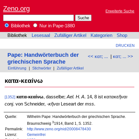
Zeno.org
Erweiterte Suche
Bibliothek
Nur in Pape-1880
Bibliothek
Lesesaal
Zufälliger Artikel
Kategorien
Shop
DRUCKEN
Pape: Handwörterbuch der
<< κατ; ...
|
κατ; ... >>
griechischen Sprache
Einführung
|
Stichwörter
|
Zufälliger Artikel
κατα-κεαίνω
κατα-κεαίνω
, dasselbe;
Ael. H. A
. 14, 8 ist
κατακεῆναι
[1352]
conj
. von Schneider, -
κῆναι
Leseart der
mss
.
Quelle:
Wilhelm Pape: Handwörterbuch der griechischen Sprache.
3
Braunschweig
1914, Band 1, S. 1352.
Permalink:
http://www.zeno.org/nid/20008478430
Lizenz:
Gemeinfrei