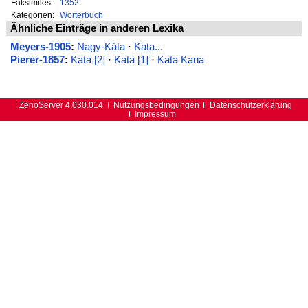
Faksimiles:
1352
Kategorien:
Wörterbuch
Ähnliche Einträge in anderen Lexika
Meyers-1905
:
Nagy-Káta
·
Kata...
Pierer-1857
:
Kata [2]
·
Kata [1]
·
Kata Kana
ZenoServer 4.030.014
Nutzungsbedingungen
Datenschutzerklärung
Impressum