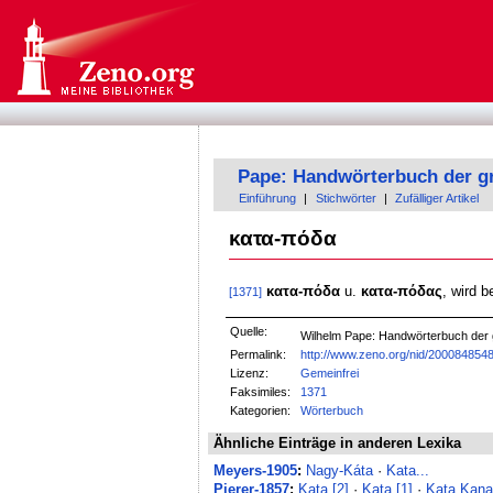
Pape: Handwörterbuch der g
Einführung
|
Stichwörter
|
Zufälliger Artikel
κατα-πόδα
κατα-πόδα
u.
κατα-πόδας
, wird 
[1371]
Quelle:
Wilhelm Pape: Handwörterbuch der
Permalink:
http://www.zeno.org/nid/200084854
Lizenz:
Gemeinfrei
Faksimiles:
1371
Kategorien:
Wörterbuch
Ähnliche Einträge in anderen Lexika
Meyers-1905
:
Nagy-Káta
·
Kata...
Pierer-1857
:
Kata [2]
·
Kata [1]
·
Kata Kan