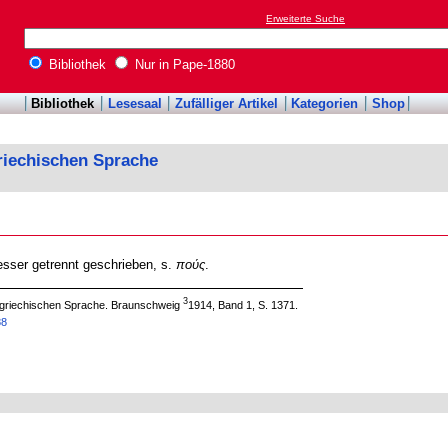
Erweiterte Suche
Bibliothek
Nur in Pape-1880
Bibliothek
Lesesaal
Zufälliger Artikel
Kategorien
Shop
riechischen Sprache
besser getrennt geschrieben, s.
πούς
.
3
 griechischen Sprache. Braunschweig
1914, Band 1, S. 1371.
88
a