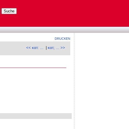
DRUCKEN
<< κατ: ...
|
κατ; ... >>