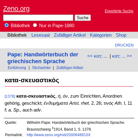
Zeno.org
Erweiterte Suche
Bibliothek
Nur in Pape-1880
Bibliothek
Lesesaal
Zufälliger Artikel
Kategorien
Shop
DRUCKEN
Pape: Handwörterbuch der
<< κατ; ...
|
κατ; ... >>
griechischen Sprache
Einführung
|
Stichwörter
|
Zufälliger Artikel
κατα-σκευαστικός
κατα-σκευαστικός
,
ή, όν
, zum Einrichten, Anordnen
[1378]
gehörig, geschickt;
ἐνϑυμήματα
Arist. rhet
. 2, 26;
τινός
Ath
. I, 11
f;
a. Sp
., auch
adv
.
Quelle:
Wilhelm Pape: Handwörterbuch der griechischen Sprache.
3
Braunschweig
1914, Band 1, S. 1378.
Permalink:
http://www.zeno.org/nid/2000848810X