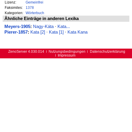
Lizenz:
Gemeinfrei
Faksimiles:
1378
Kategorien:
Wörterbuch
Ähnliche Einträge in anderen Lexika
Meyers-1905
:
Nagy-Káta
·
Kata...
Pierer-1857
:
Kata [2]
·
Kata [1]
·
Kata Kana
ZenoServer 4.030.014
Nutzungsbedingungen
Datenschutzerklärung
Impressum