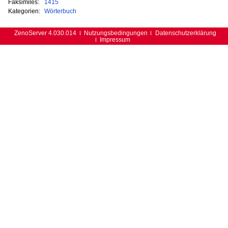
Faksimiles:
1415
Kategorien:
Wörterbuch
ZenoServer 4.030.014
Nutzungsbedingungen
Datenschutzerklärung
Impressum