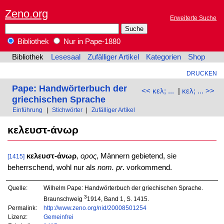
Zeno.org
Erweiterte Suche
Bibliothek
Nur in Pape-1880
Bibliothek
Lesesaal
Zufälliger Artikel
Kategorien
Shop
DRUCKEN
Pape: Handwörterbuch der
<< κελ; ...
|
κελ; ... >>
griechischen Sprache
Einführung
|
Stichwörter
|
Zufälliger Artikel
κελευστ-άνωρ
κελευστ-άνωρ
,
ορος
, Männern gebietend, sie
[1415]
beherrschend, wohl nur als
nom. pr
. vorkommend.
Quelle:
Wilhelm Pape: Handwörterbuch der griechischen Sprache.
3
Braunschweig
1914, Band 1, S. 1415.
Permalink:
http://www.zeno.org/nid/20008501254
Lizenz:
Gemeinfrei