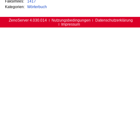
Faksimiles:
1417
Kategorien:
Wörterbuch
ZenoServer 4.030.014
Nutzungsbedingungen
Datenschutzerklärung
Impressum