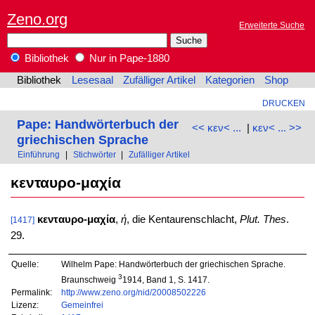
Zeno.org
Erweiterte Suche
Bibliothek
Nur in Pape-1880
Bibliothek
Lesesaal
Zufälliger Artikel
Kategorien
Shop
DRUCKEN
Pape: Handwörterbuch der
<< κεν< ...
|
κεν< ... >>
griechischen Sprache
Einführung
|
Stichwörter
|
Zufälliger Artikel
κενταυρο-μαχία
κενταυρο-μαχία
,
ἡ
, die Kentaurenschlacht,
Plut. Thes
.
[1417]
29.
Quelle:
Wilhelm Pape: Handwörterbuch der griechischen Sprache.
3
Braunschweig
1914, Band 1, S. 1417.
Permalink:
http://www.zeno.org/nid/20008502226
Lizenz:
Gemeinfrei