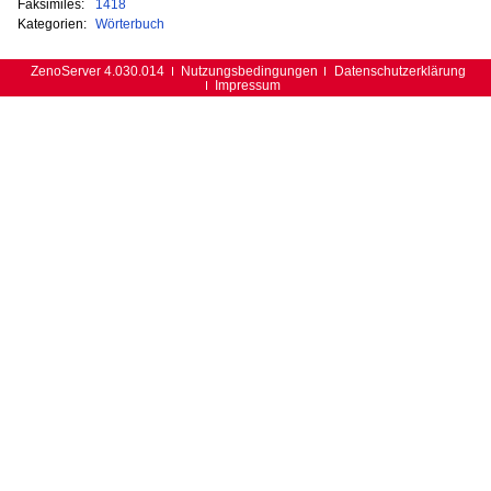
Faksimiles:
1418
Kategorien:
Wörterbuch
ZenoServer 4.030.014
Nutzungsbedingungen
Datenschutzerklärung
Impressum