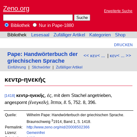
Zeno.org
Erweiterte Suche
Bibliothek
Nur in Pape-1880
Bibliothek
Lesesaal
Zufälliger Artikel
Kategorien
Shop
DRUCKEN
Pape: Handwörterbuch der
<< κεν< ...
|
κεν< ... >>
griechischen Sprache
Einführung
|
Stichwörter
|
Zufälliger Artikel
κεντρ-ηνεκής
κεντρ-ηνεκής
,
ές
, mit dem Stachel angetrieben,
[1418]
angespornt
(ἐνεγκεῖν), ἵπποι
,
Il
. 5, 752. 8, 396.
Quelle:
Wilhelm Pape: Handwörterbuch der griechischen Sprache.
3
Braunschweig
1914, Band 1, S. 1418.
Permalink:
http://www.zeno.org/nid/20008502366
Lizenz:
Gemeinfrei