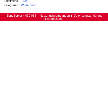
Faksimiles:
1434
Kategorien:
Wörterbuch
ZenoServer 4.030.014
Nutzungsbedingungen
Datenschutzerklärung
Impressum