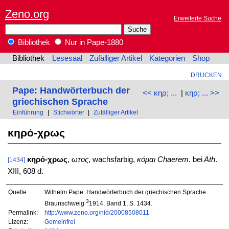
Zeno.org
Erweiterte Suche
Bibliothek
Nur in Pape-1880
Bibliothek
Lesesaal
Zufälliger Artikel
Kategorien
Shop
DRUCKEN
Pape: Handwörterbuch der
<< κηρ; ...
|
κηρ; ... >>
griechischen Sprache
Einführung
|
Stichwörter
|
Zufälliger Artikel
κηρό-χρως
κηρό-χρως
,
ωτος
, wachsfarbig,
κόμαι
Chaerem
. bei
Ath
.
[1434]
XIII, 608 d.
Quelle:
Wilhelm Pape: Handwörterbuch der griechischen Sprache.
3
Braunschweig
1914, Band 1, S. 1434.
Permalink:
http://www.zeno.org/nid/20008508011
Lizenz:
Gemeinfrei