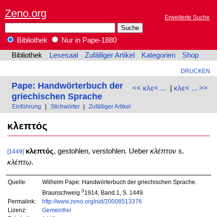
Zeno.org
Erweiterte Suche
Bibliothek
Nur in Pape-1880
Bibliothek
Lesesaal
Zufälliger Artikel
Kategorien
Shop
DRUCKEN
Pape: Handwörterbuch der
<< κλε< ...
|
κλε< ... >>
griechischen Sprache
Einführung
|
Stichwörter
|
Zufälliger Artikel
κλεπτός
κλεπτός
, gestohlen, verstohlen. Ueber
κλέπτον
s.
[1449]
κλέπτω
.
Quelle:
Wilhelm Pape: Handwörterbuch der griechischen Sprache.
3
Braunschweig
1914, Band 1, S. 1449.
Permalink:
http://www.zeno.org/nid/20008513376
Lizenz:
Gemeinfrei