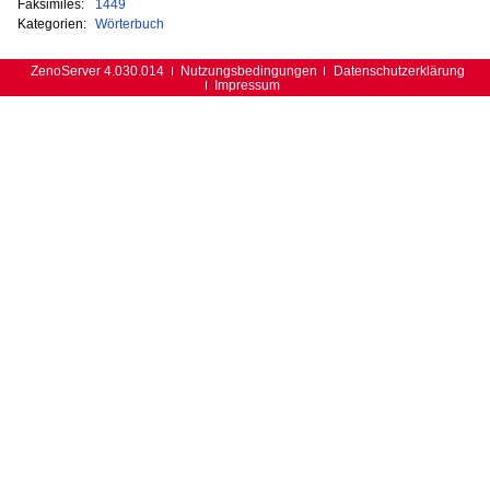
Faksimiles:
1449
Kategorien:
Wörterbuch
ZenoServer 4.030.014
Nutzungsbedingungen
Datenschutzerklärung
Impressum