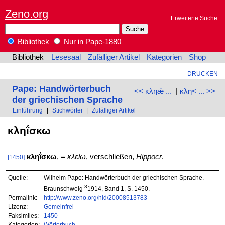
Zeno.org
Erweiterte Suche
Bibliothek
Nur in Pape-1880
Bibliothek
Lesesaal
Zufälliger Artikel
Kategorien
Shop
DRUCKEN
Pape: Handwörterbuch
<< κληǽ ...
|
κλη< ... >>
der griechischen Sprache
Einführung
|
Stichwörter
|
Zufälliger Artikel
κληΐσκω
κληΐσκω
,
= κλείω
, verschließen,
Hippocr
.
[1450]
Quelle:
Wilhelm Pape: Handwörterbuch der griechischen Sprache.
3
Braunschweig
1914, Band 1, S. 1450.
Permalink:
http://www.zeno.org/nid/20008513783
Lizenz:
Gemeinfrei
Faksimiles:
1450
Kategorien:
Wörterbuch