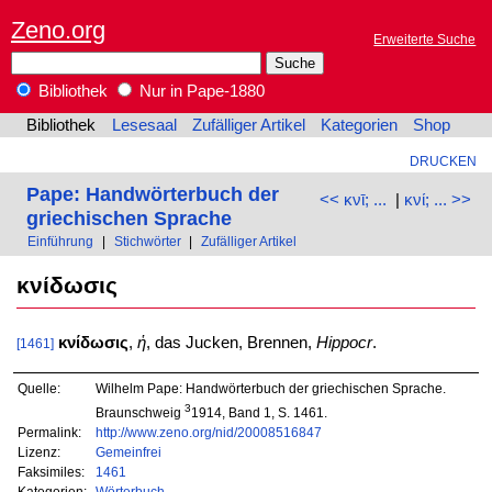
Zeno.org
Erweiterte Suche
Bibliothek
Nur in Pape-1880
Bibliothek
Lesesaal
Zufälliger Artikel
Kategorien
Shop
DRUCKEN
Pape: Handwörterbuch der
<< κνῑ; ...
|
κνί; ... >>
griechischen Sprache
Einführung
|
Stichwörter
|
Zufälliger Artikel
κνίδωσις
κνίδωσις
,
ἡ
, das Jucken, Brennen,
Hippocr
.
[1461]
Quelle:
Wilhelm Pape: Handwörterbuch der griechischen Sprache.
3
Braunschweig
1914, Band 1, S. 1461.
Permalink:
http://www.zeno.org/nid/20008516847
Lizenz:
Gemeinfrei
Faksimiles:
1461
Kategorien:
Wörterbuch