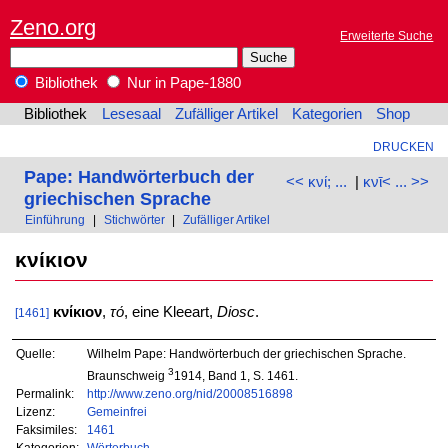
Zeno.org
Erweiterte Suche
Bibliothek
Nur in Pape-1880
Bibliothek
Lesesaal
Zufälliger Artikel
Kategorien
Shop
DRUCKEN
Pape: Handwörterbuch der
<< κνί; ...
|
κνῑ< ... >>
griechischen Sprache
Einführung
|
Stichwörter
|
Zufälliger Artikel
κνίκιον
κνίκιον
,
τό
, eine Kleeart,
Diosc
.
[1461]
Quelle:
Wilhelm Pape: Handwörterbuch der griechischen Sprache.
3
Braunschweig
1914, Band 1, S. 1461.
Permalink:
http://www.zeno.org/nid/20008516898
Lizenz:
Gemeinfrei
Faksimiles:
1461
Kategorien:
Wörterbuch