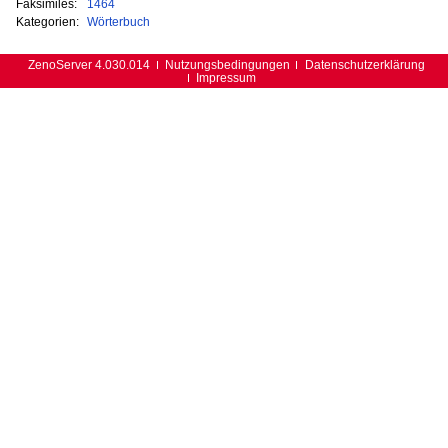
Faksimiles:
1464
Kategorien:
Wörterbuch
ZenoServer 4.030.014
Nutzungsbedingungen
Datenschutzerklärung
Impressum