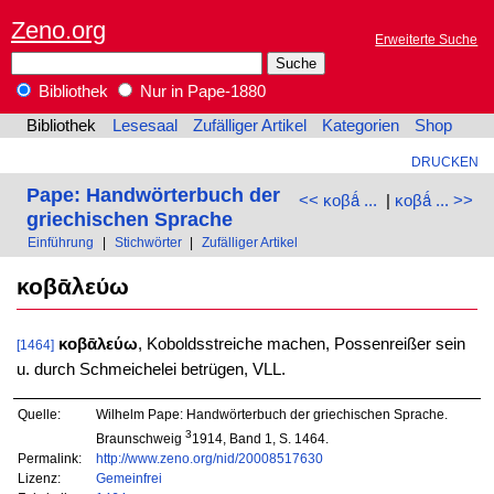
Zeno.org
Erweiterte Suche
Bibliothek
Nur in Pape-1880
Bibliothek
Lesesaal
Zufälliger Artikel
Kategorien
Shop
DRUCKEN
Pape: Handwörterbuch der
<< κοβǻ ...
|
κοβǻ ... >>
griechischen Sprache
Einführung
|
Stichwörter
|
Zufälliger Artikel
κοβᾱλεύω
κοβᾱλεύω
, Koboldsstreiche machen, Possenreißer sein
[1464]
u. durch Schmeichelei betrügen, VLL.
Quelle:
Wilhelm Pape: Handwörterbuch der griechischen Sprache.
3
Braunschweig
1914, Band 1, S. 1464.
Permalink:
http://www.zeno.org/nid/20008517630
Lizenz:
Gemeinfrei