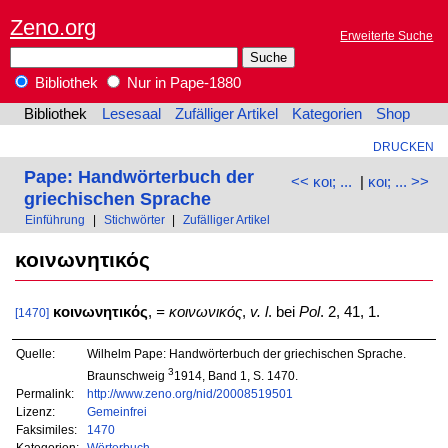
Zeno.org
Erweiterte Suche
Bibliothek
Nur in Pape-1880
Bibliothek
Lesesaal
Zufälliger Artikel
Kategorien
Shop
DRUCKEN
Pape: Handwörterbuch der
<< κοι; ...
|
κοι; ... >>
griechischen Sprache
Einführung
|
Stichwörter
|
Zufälliger Artikel
κοινωνητικός
κοινωνητικός
,
= κοινωνικός
,
v. l
. bei
Pol
. 2, 41, 1.
[1470]
Quelle:
Wilhelm Pape: Handwörterbuch der griechischen Sprache.
3
Braunschweig
1914, Band 1, S. 1470.
Permalink:
http://www.zeno.org/nid/20008519501
Lizenz:
Gemeinfrei
Faksimiles:
1470
Kategorien:
Wörterbuch